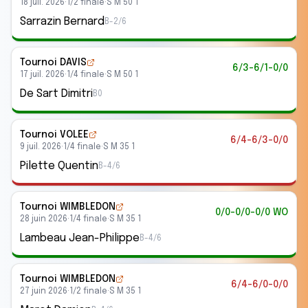
18 juil. 2026
·
1/2 finale
·
S M 50 1
Sarrazin Bernard
B-2/6
Tournoi DAVIS
6/3-6/1-0/0
17 juil. 2026
·
1/4 finale
·
S M 50 1
De Sart Dimitri
B0
Tournoi VOLEE
6/4-6/3-0/0
9 juil. 2026
·
1/4 finale
·
S M 35 1
Pilette Quentin
B-4/6
Tournoi WIMBLEDON
0/0-0/0-0/0 WO
28 juin 2026
·
1/4 finale
·
S M 35 1
Lambeau Jean-Philippe
B-4/6
Tournoi WIMBLEDON
6/4-6/0-0/0
27 juin 2026
·
1/2 finale
·
S M 35 1