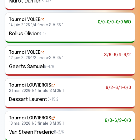
Marot Damien
B-4/6
Tournoi VOLEE
0/0-0/0-0/0 WO
14 juin 2026
·
1/4 finale
·
S M 35 1
Rollus Olivier
B-15
Tournoi VOLEE
3/6-6/4-6/2
12 juin 2026
·
1/2 finale
·
S M 35 1
Geerts Samuel
B-4/6
Tournoi LOUVIEROIS
6/2-6/1-0/0
21 mai 2026
·
1/4 finale
·
S M 35 1
Dessart Laurent
B-15.2
Tournoi LOUVIEROIS
6/3-6/3-0/0
18 mai 2026
·
1/8 finale
·
S M 35 1
Van Steen Frederic
B-2/6