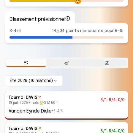
Classement prévisionnel
B-4/6
145.04 points manquants pour B-15
Été 2026
(
10
match
s
)
Tournoi DAVIS
6/1-6/4-0/0
19 juil. 2026
·
Finale
·
S M 50 1
Vanden Eynde Didier
B-4/6
Tournoi DAVIS
6/1-6/4-0/0