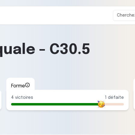
quale
-
C30.5
Forme
4
victoire
s
1
défaite