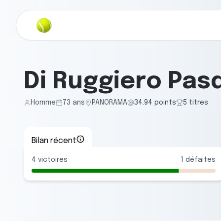
Di Ruggiero Pas
Homme
73
ans
PANORAMA
34.94
points
5
titre
s
Bilan récent
4
victoires
1
défaites