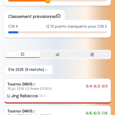
Classement prévisionnel
C30.4
12.10 points manquants pour C30.3
Été 2026
(
9
match
s
)
Tournoi DAVIS
6/4-6/2-0/0
18 juil. 2026
·
1/2 finale
·
S D 40 4
Li Jing Rebecca
C30.4
Tournoi DAVIS
4/6-6/3-7/6