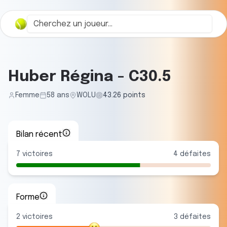
Huber Régina
-
C30.5
Femme
58
ans
WOLU
43.26
points
Bilan récent
7
victoires
4
défaites
Forme
2
victoire
s
3
défaite
s