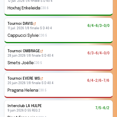
12 juil. 2026
·
1/4 finale
·
S D 40 4
Hoxhaj Enkeleida
C30.6
Tournoi DAVIS
6/4-6/3-0/0
11 juil. 2026
·
1/8 finale
·
S D 40 4
Cappucci Sylvie
C30.5
Tournoi OMBRAGE
6/3-6/4-0/0
28 juin 2026
·
1/8 finale
·
S D 40 4
Smets Joëlle
C30.5
Tournoi EVERE WS
6/4-2/6-7/6
20 juin 2026
·
1/8 finale
·
S D 40 4
Pragana Helena
C30.5
Interclub
LA HULPE
7/5-6/2
9 juin 2026
·
D 55 REG 2