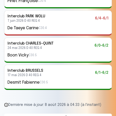
Pinet Françoise
C30.6
Interclub
PARK WOLU
6/4-6/1
7 juin 2026
·
D 40 REG 4
De Taeye Carine
C30.4
Interclub
CHARLES-QUINT
6/0-6/2
24 mai 2026
·
D 40 REG 4
Boon Vicky
C30.5
Interclub
BRUSSELS
6/1-6/2
17 mai 2026
·
D 40 REG 4
Desmit Fabienne
C30.5
Dernière mise à jour:
8 août 2026 à 04:33 (à l'instant)