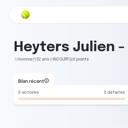
Heyters Julien
Homme
32
ans
INCOURT
0
points
Bilan récent
0
victoires
0
défaites