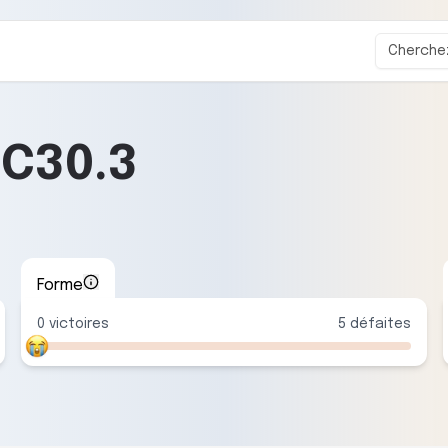
-
C30.3
Forme
0
victoire
s
5
défaite
s