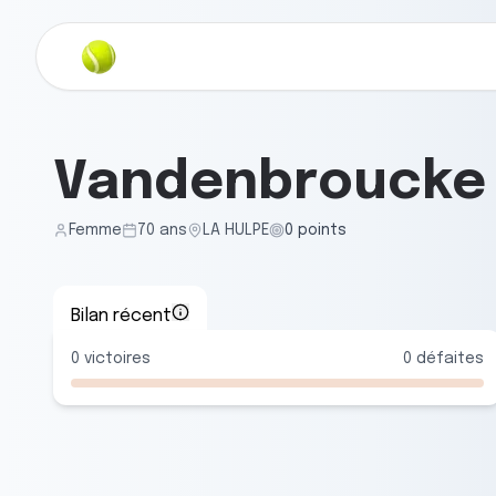
Vandenbroucke 
Femme
70
ans
LA HULPE
0
points
Bilan récent
0
victoires
0
défaites