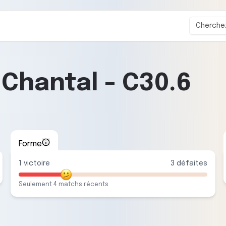
Chantal
-
C30.6
Forme
1
victoire
3
défaite
s
Seulement
4
match
s
récent
s