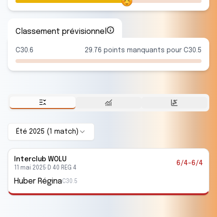
Classement prévisionnel
C30.6
29.76 points manquants pour C30.5
Été 2025
(
1
match
)
Interclub
WOLU
6/4-6/4
11 mai 2025
·
D 40 REG 4
Huber Régina
C30.5