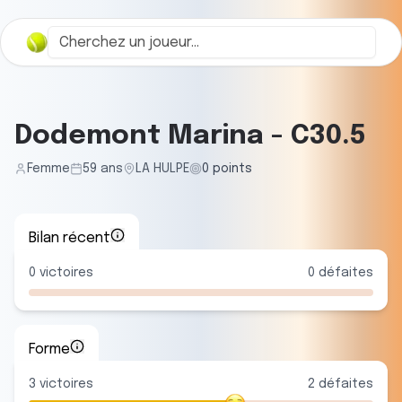
Dodemont Marina
-
C30.5
Femme
59
ans
LA HULPE
0
points
Bilan récent
0
victoires
0
défaites
Forme
3
victoire
s
2
défaite
s