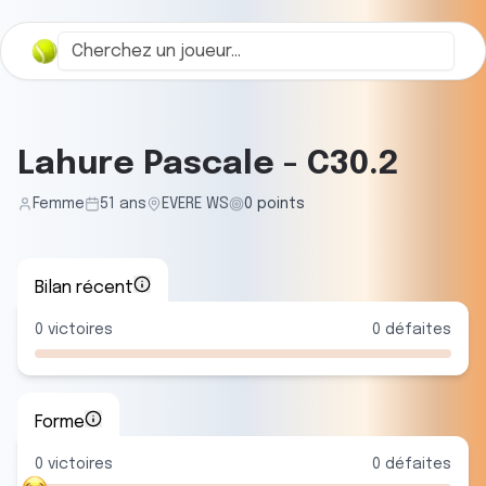
Lahure Pascale
-
C30.2
Femme
51
ans
EVERE WS
0
points
Bilan récent
0
victoires
0
défaites
Forme
0
victoire
s
0
défaite
s