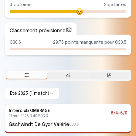
3
victoire
s
2
défaite
s
Classement prévisionnel
C30.6
29.76 points manquants pour C30.5
Été 2025
(
1
match
)
Interclub
OMBRAGE
6/4-6/0
11 mai 2025
·
D 40 REG 3
Gschwindt De Gyor Valérie
C30.5