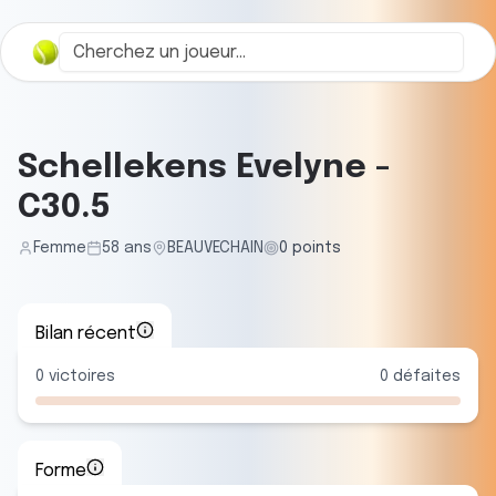
Schellekens Evelyne
-
C30.5
Femme
58
ans
BEAUVECHAIN
0
points
Bilan récent
0
victoires
0
défaites
Forme