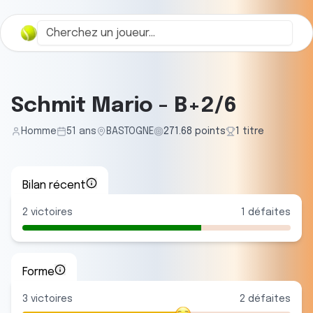
Schmit Mario
-
B+2/6
Homme
51
ans
BASTOGNE
271.68
points
1
titre
Bilan récent
2
victoires
1
défaites
Forme
3
victoire
s
2
défaite
s