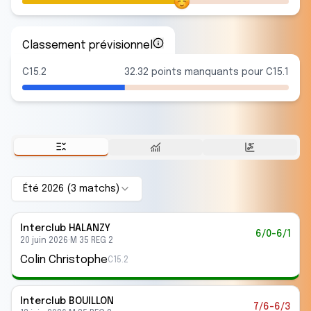
Classement prévisionnel
C15.2
32.32 points manquants pour C15.1
Été 2026
(
3
match
s
)
Interclub
HALANZY
6/0-6/1
20 juin 2026
·
M 35 REG 2
Colin Christophe
C15.2
Interclub
BOUILLON
7/6-6/3