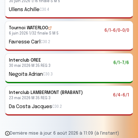
30 juin 2026
·
1/16 finale
·
S M 5
Ullens Achille
C30.4
Tournoi WATERLOO
6/1-6/0-0/0
6 juin 2026
·
1/32 finale
·
S M 5
Favresse Carl
C30.2
Interclub
OREE
6/1-7/6
30 mai 2026
·
M 35 REG 3
Negoita Adrian
C30.3
Interclub
LAMBERMONT (BRABANT)
6/4-6/1
23 mai 2026
·
M 35 REG 3
Da Costa Jacques
C30.2
Dernière mise à jour:
6 août 2026 à 11:09 (à l'instant)