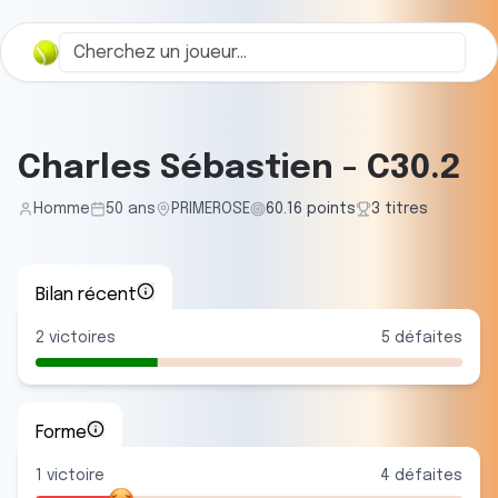
Charles Sébastien
-
C30.2
Homme
50
ans
PRIMEROSE
60.16
points
3
titre
s
Bilan récent
2
victoires
5
défaites
Forme
1
victoire
4
défaite
s