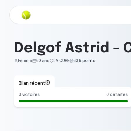
Delgof Astrid
-
Femme
60
ans
LA CURE
60.8
points
Bilan récent
3
victoires
0
défaites