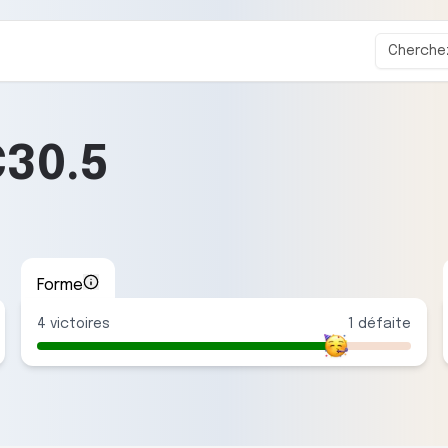
C30.5
Forme
4
victoire
s
1
défaite