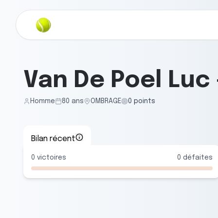
Van De Poel Luc
Homme
80
ans
OMBRAGE
0
points
Bilan récent
0
victoires
0
défaites