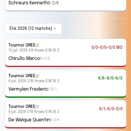
Schreurs Kenneth
B-2/6
Été 2026
(
12
match
s
)
Tournoi OREE
0/0-0/0-0/0 WO
12 juil. 2026
·
1/8 finale
·
S M 35 3
Chirullo Marco
B+2/6
Tournoi OREE
4/6-6/0-6/3
6 juil. 2026
·
1/16 finale
·
S M 35 3
Vermylen Frederic
C15.1
Tournoi OREE
6/1-6/0-0/0
5 juil. 2026
·
1/16 finale
·
S M 35 2
De Walque Quentin
B-2/6