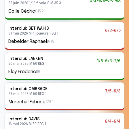
5/2-0/0-0/0 Ab.
28 juin 2026
·
1/16 finale
·
S M 35 3
Colle Cédric
C15.2
Interclub
SET WAHIS
6/2-6/0
31 mai 2026
·
M 4 joueurs REG 1
Debelder Raphael
B-15
Interclub
LAEKEN
1/6-6/3-7/6
30 mai 2026
·
M 50 REG 1
Eloy Frederic
B0
Interclub
OMBRAGE
7/5-6/3
23 mai 2026
·
M 50 REG 1
Marechal Fabrice
C15.1
Interclub
DAVIS
6/4-6/4
16 mai 2026
·
M 50 REG 1