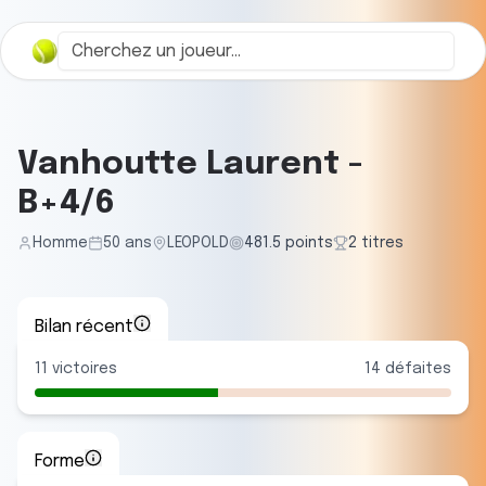
Vanhoutte Laurent
-
B+4/6
Homme
50
ans
LEOPOLD
481.5
points
2
titre
s
Bilan récent
11
victoires
14
défaites
Forme