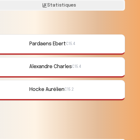
Statistiques
Pardaens Ebert
C15.4
Alexandre Charles
C15.4
Hocke Aurélien
C15.2