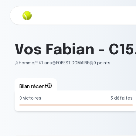
Vos Fabian
-
C15
Homme
41
ans
FOREST DOMAINE
0
points
Bilan récent
0
victoires
5
défaites