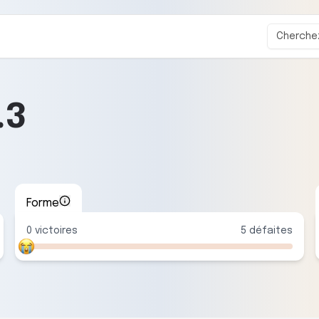
.3
Forme
0
victoire
s
5
défaite
s