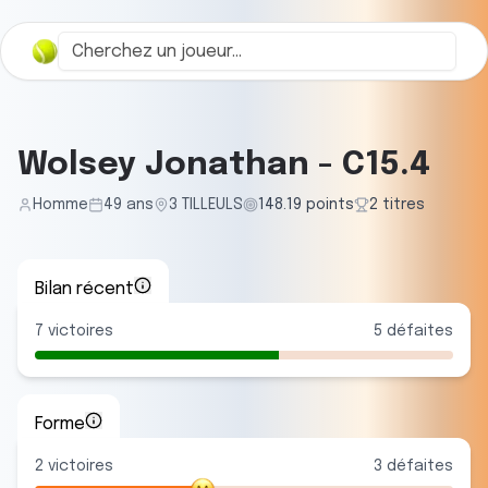
Wolsey Jonathan
-
C15.4
Homme
49
ans
3 TILLEULS
148.19
points
2
titre
s
Bilan récent
7
victoires
5
défaites
Forme
2
victoire
s
3
défaite
s