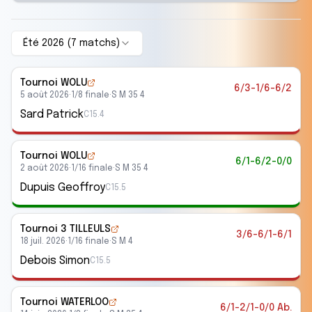
Été 2026
(
7
match
s
)
Tournoi WOLU
6/3-1/6-6/2
5 août 2026
·
1/8 finale
·
S M 35 4
Sard Patrick
C15.4
Tournoi WOLU
6/1-6/2-0/0
2 août 2026
·
1/16 finale
·
S M 35 4
Dupuis Geoffroy
C15.5
Tournoi 3 TILLEULS
3/6-6/1-6/1
18 juil. 2026
·
1/16 finale
·
S M 4
Debois Simon
C15.5
Tournoi WATERLOO
6/1-2/1-0/0 Ab.