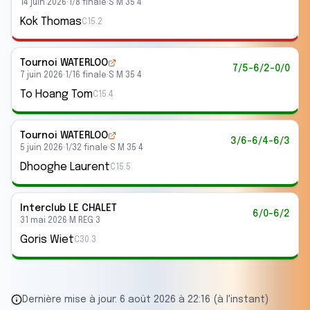
14 juin 2026
·
1/8 finale
·
S M 35 4
Kok Thomas
C15.2
Tournoi WATERLOO
7/5-6/2-0/0
7 juin 2026
·
1/16 finale
·
S M 35 4
To Hoang Tom
C15.4
Tournoi WATERLOO
3/6-6/4-6/3
5 juin 2026
·
1/32 finale
·
S M 35 4
Dhooghe Laurent
C15.5
Interclub
LE CHALET
6/0-6/2
31 mai 2026
·
M REG 3
Goris Wiet
C30.3
Dernière mise à jour:
6 août 2026 à 22:16 (à l'instant)