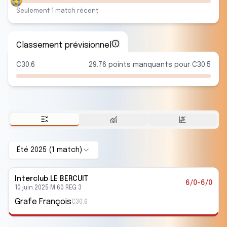
Seulement
1
match
récent
Classement prévisionnel
C30.6
29.76 points manquants pour C30.5
Été 2025
(
1
match
)
Interclub
LE BERCUIT
6/0-6/0
10 juin 2025
·
M 60 REG 3
Grafe François
C30.6