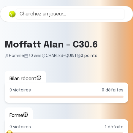
Moffatt Alan
-
C30.6
Homme
70
ans
CHARLES-QUINT
0
points
Bilan récent
0
victoires
0
défaites
Forme
0
victoire
s
1
défaite