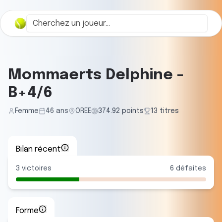
Mommaerts Delphine
-
B+4/6
Femme
46
ans
OREE
374.92
points
13
titre
s
Bilan récent
3
victoires
6
défaites
Forme