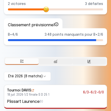
2
victoire
s
3
défaite
s
Classement prévisionnel
B+4/6
3.48 points manquants pour B+2/6
Été 2026
(
8
match
s
)
Tournoi DAVIS
6/3-6/2-0/0
18 juil. 2026
·
1/2 finale
·
S D 25 1
Plissart Laurence
B0