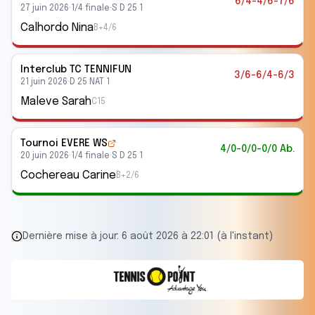
6/4-4/6-7/6
27 juin 2026
·
1/4 finale
·
S D 25 1
Calhordo Nina
B+4/6
Interclub
TC TENNIFUN
3/6-6/4-6/3
21 juin 2026
·
D 25 NAT 1
Maleve Sarah
C15
Tournoi EVERE WS
4/0-0/0-0/0 Ab.
20 juin 2026
·
1/4 finale
·
S D 25 1
Cochereau Carine
B+2/6
Dernière mise à jour:
6 août 2026 à 22:01 (à l'instant)