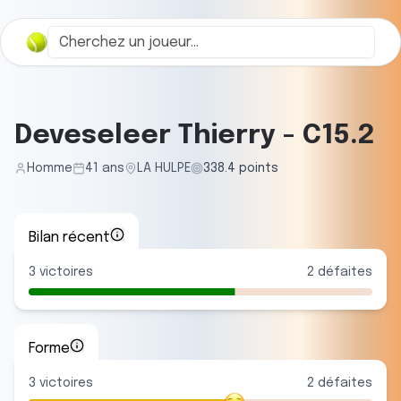
Deveseleer Thierry
-
C15.2
Homme
41
ans
LA HULPE
338.4
points
Bilan récent
3
victoires
2
défaites
Forme
3
victoire
s
2
défaite
s