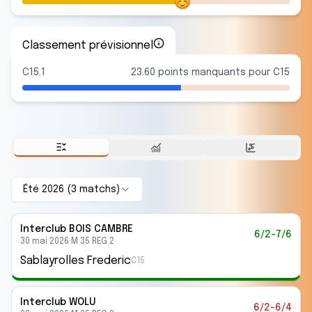
Classement prévisionnel
C15.1
23.60 points manquants pour C15
Été 2026
(
3
match
s
)
Interclub
BOIS CAMBRE
6/2-7/6
30 mai 2026
·
M 35 REG 2
Sablayrolles Frederic
C15
Interclub
WOLU
6/2-6/4