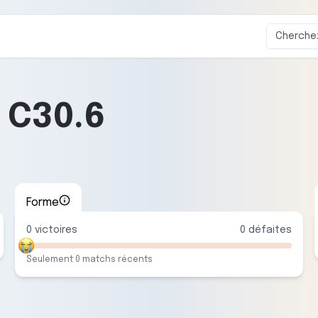
-
C30.6
Forme
0
victoire
s
0
défaite
s
Seulement
0
match
s
récent
s