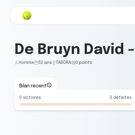
De Bruyn David
Homme
52
ans
TABORA
0
points
Bilan récent
0
victoires
0
défaites