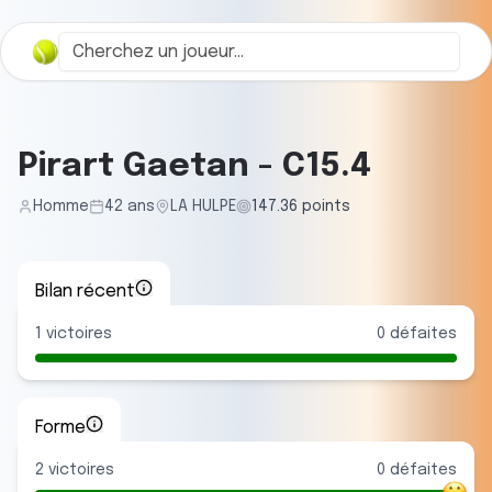
Pirart Gaetan
-
C15.4
Homme
42
ans
LA HULPE
147.36
points
Bilan récent
1
victoires
0
défaites
Forme
2
victoire
s
0
défaite
s