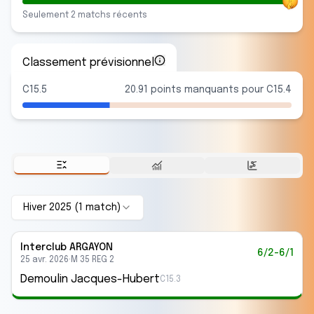
Seulement
2
match
s
récent
s
Classement prévisionnel
C15.5
20.91 points manquants pour C15.4
Hiver 2025
(
1
match
)
Interclub
ARGAYON
6/2-6/1
25 avr. 2026
·
M 35 REG 2
Demoulin Jacques-Hubert
C15.3