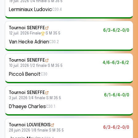
19 juil. 2026
·
1/4 finale
·
S M 35 5
Lerminiaux Ludovic
C30.4
Tournoi SENEFFE
6/3-6/2-0/0
12 juil. 2026
·
Finale
·
S M 35 5
Van Hecke Adrien
C30.2
Tournoi SENEFFE
4/6-6/3-6/2
10 juil. 2026
·
1/2 finale
·
S M 35 5
Piccoli Benoît
C30
Tournoi SENEFFE
6/1-6/4-0/0
3 juil. 2026
·
1/4 finale
·
S M 35 5
D'haeye Charles
C30.1
Tournoi LOUVIEROIS
6/3-6/2-0/0
28 juin 2026
·
1/8 finale
·
S M 35 5