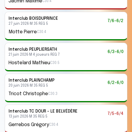
Jacmin Maxime
C30.4
Interclub
BOISDUPRINCE
7/6-6/2
27 juin 2026
·
M 35 REG 5
Motte Pierre
C30.4
Interclub
PEUPLIERSATH
6/3-6/0
21 juin 2026
·
M 4 joueurs REG 7
Hostelard Mathieu
C30.5
Interclub
PLAINCHAMP
6/2-6/0
20 juin 2026
·
M 35 REG 5
Tricot Christophe
C30.3
Interclub
TC DOUR - LE BELVÉDÈRE
7/5-6/4
13 juin 2026
·
M 35 REG 5
Gerrebos Grégory
C30.4