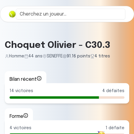
Choquet Olivier
-
C30.3
Homme
44
ans
SENEFFE
91.16
points
4
titre
s
Bilan récent
14
victoires
4
défaites
Forme
4
victoire
s
1
défaite