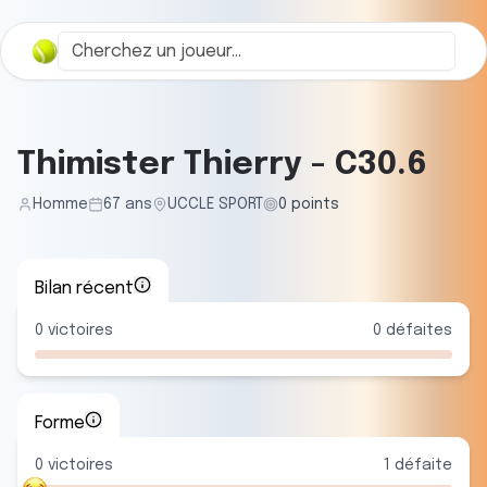
Thimister Thierry
-
C30.6
Homme
67
ans
UCCLE SPORT
0
points
Bilan récent
0
victoires
0
défaites
Forme
0
victoire
s
1
défaite