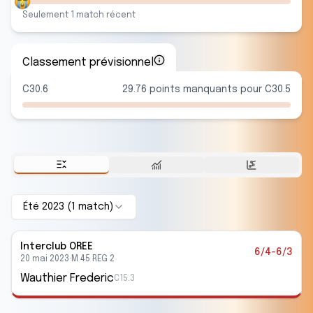
Seulement
1
match
récent
Classement prévisionnel
C30.6
29.76 points manquants pour C30.5
Été 2023
(
1
match
)
Interclub
OREE
6/4-6/3
20 mai 2023
·
M 45 REG 2
Wauthier Frederic
C15.3