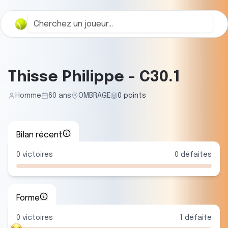
Thisse Philippe
-
C30.1
Homme
60
ans
OMBRAGE
0
points
Bilan récent
0
victoires
0
défaites
Forme
0
victoire
s
1
défaite