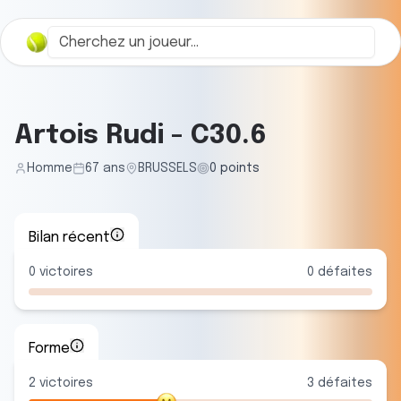
Artois Rudi
-
C30.6
Homme
67
ans
BRUSSELS
0
points
Bilan récent
0
victoires
0
défaites
Forme
2
victoire
s
3
défaite
s