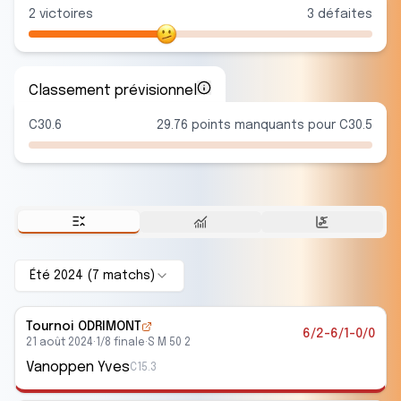
2
victoire
s
3
défaite
s
Classement prévisionnel
C30.6
29.76 points manquants pour C30.5
Été 2024
(
7
match
s
)
Tournoi ODRIMONT
6/2-6/1-0/0
21 août 2024
·
1/8 finale
·
S M 50 2
Vanoppen Yves
C15.3