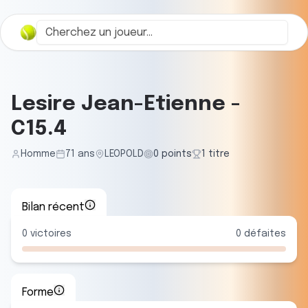
Lesire Jean-Etienne
-
C15.4
Homme
71
ans
LEOPOLD
0
points
1
titre
Bilan récent
0
victoires
0
défaites
Forme