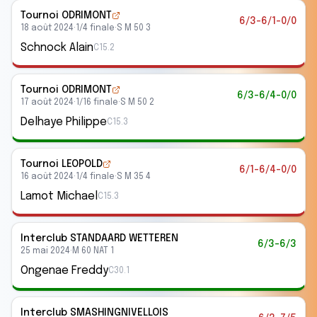
Tournoi ODRIMONT
6/3-6/1-0/0
18 août 2024
·
1/4 finale
·
S M 50 3
Schnock Alain
C15.2
Tournoi ODRIMONT
6/3-6/4-0/0
17 août 2024
·
1/16 finale
·
S M 50 2
Delhaye Philippe
C15.3
Tournoi LEOPOLD
6/1-6/4-0/0
16 août 2024
·
1/4 finale
·
S M 35 4
Lamot Michael
C15.3
Interclub
STANDAARD WETTEREN
6/3-6/3
25 mai 2024
·
M 60 NAT 1
Ongenae Freddy
C30.1
Interclub
SMASHINGNIVELLOIS