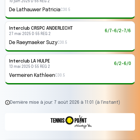
10 juin 2025
·
D 55 REG 2
De Lathauwer Patricia
C30.5
Interclub
CRSPC ANDERLECHT
6/7-6/2-7/6
27 mai 2025
·
D 55 REG 2
De Raeymaeker Suzy
C30.5
Interclub
LA HULPE
6/2-6/0
13 mai 2025
·
D 55 REG 2
Vermeiren Kathleen
C30.5
Dernière mise à jour:
7 août 2026 à 11:01 (à l'instant)