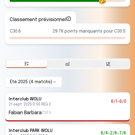
Classement prévisionnel
C30.6
29.76 points manquants pour C30.5
Été 2025
(
4
match
s
)
Interclub
WOLU
6/1-6/0
21 sept. 2025
·
D 55 REG 2
Fabian Barbara
C30.5
Interclub
PARK WOLU
6/4-2/6-7/6