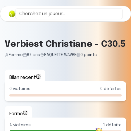
Verbiest Christiane
-
C30.5
Femme
67
ans
RAQUETTE WAVRE
0
points
Bilan récent
0
victoires
0
défaites
Forme
4
victoire
s
1
défaite