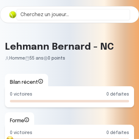
Lehmann Bernard
-
NC
Homme
55
ans
0
points
Bilan récent
0
victoires
0
défaites
Forme
0
victoire
s
0
défaite
s