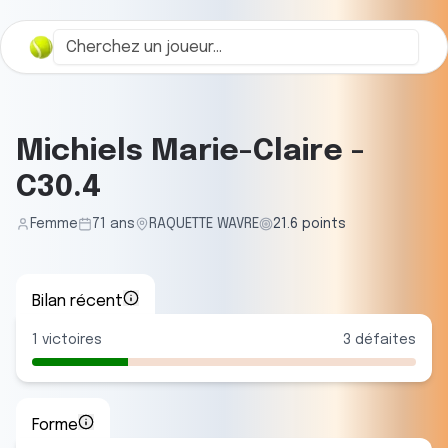
Michiels Marie-Claire
-
C30.4
Femme
71
ans
RAQUETTE WAVRE
21.6
points
Bilan récent
1
victoires
3
défaites
Forme