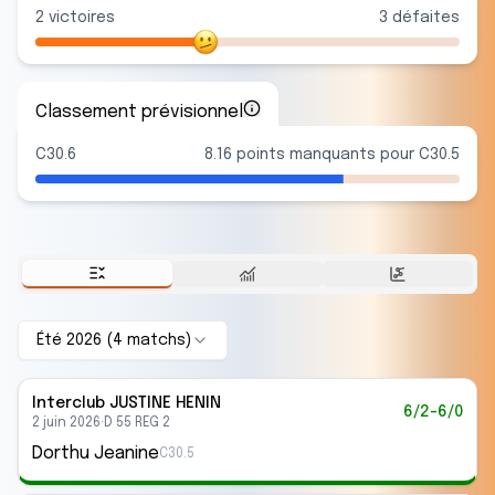
2
victoire
s
3
défaite
s
Classement prévisionnel
C30.6
8.16 points manquants pour C30.5
Été 2026
(
4
match
s
)
Interclub
JUSTINE HENIN
6/2-6/0
2 juin 2026
·
D 55 REG 2
Dorthu Jeanine
C30.5