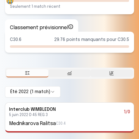
Seulement
1
match
récent
Classement prévisionnel
C30.6
29.76 points manquants pour C30.5
Été 2022
(
1
match
)
Interclub
WIMBLEDON
1/0
5 juin 2022
·
D 45 REG 3
Mednikarova Ralitsa
C30.4