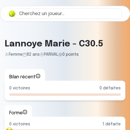
Lannoye Marie
-
C30.5
Femme
82
ans
PARIVAL
0
points
Bilan récent
0
victoires
0
défaites
Forme
0
victoire
s
1
défaite