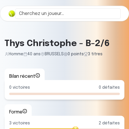
Thys Christophe
-
B-2/6
Homme
40
ans
BRUSSELS
0
points
3
titre
s
Bilan récent
0
victoires
0
défaites
Forme
3
victoire
s
2
défaite
s