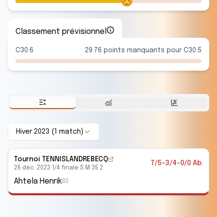
Classement prévisionnel
C30.6
29.76 points manquants pour C30.5
Hiver 2023
(
1
match
)
Tournoi TENNISLANDREBECQ
7/5-3/4-0/0 Ab.
26 déc. 2023
·
1/4 finale
·
S M 35 2
Ahtela Henrik
B0