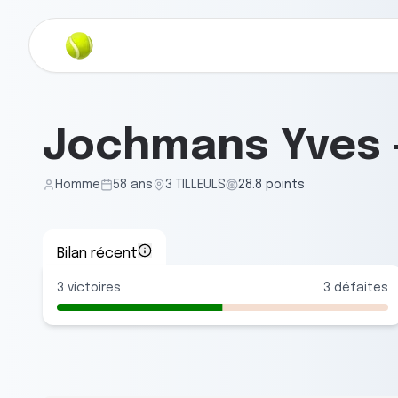
Jochmans Yves
Homme
58
ans
3 TILLEULS
28.8
points
Bilan récent
3
victoires
3
défaites