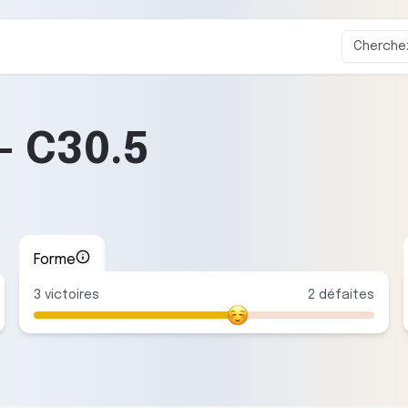
-
C30.5
Forme
3
victoire
s
2
défaite
s