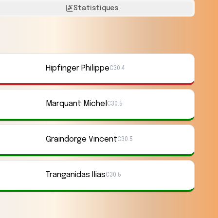
Statistiques
Hipfinger Philippe
C30.4
Marquant Michel
C30.5
Graindorge Vincent
C30.5
Tranganidas Ilias
C30.5