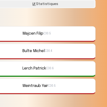
Statistiques
Majcen Filip
C30.5
Bulte Michel
C30.4
Lerch Patrick
C30.6
Weintraub Yair
C30.5