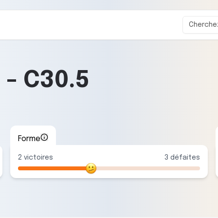
é
-
C30.5
Forme
2
victoire
s
3
défaite
s