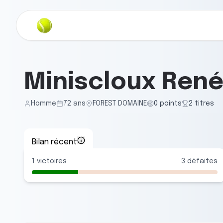
Miniscloux Ren
Homme
72
ans
FOREST DOMAINE
0
points
2
titre
s
Bilan récent
1
victoires
3
défaites