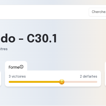
ddo
-
C30.1
itre
s
Forme
3
victoire
s
2
défaite
s