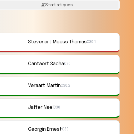
Statistiques
Stevenart Meeus Thomas
C30.1
Cantaert Sacha
C30
Veraart Martin
C30.2
Jaffer Nael
C30
Georgin Ernest
C30