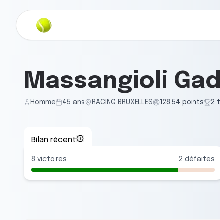
Massangioli Ga
Homme
45
ans
RACING BRUXELLES
128.54
points
2
t
Bilan récent
8
victoires
2
défaites