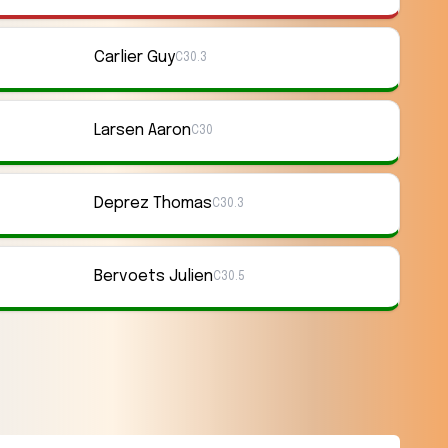
Carlier Guy
C30.3
Larsen Aaron
C30
Deprez Thomas
C30.3
Bervoets Julien
C30.5