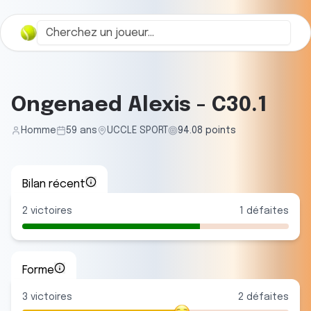
Ongenaed Alexis
-
C30.1
Homme
59
ans
UCCLE SPORT
94.08
points
Bilan récent
2
victoires
1
défaites
Forme
3
victoire
s
2
défaite
s