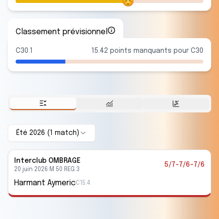
Classement prévisionnel
C30.1
15.42 points manquants pour C30
Été 2026
(
1
match
)
Interclub
OMBRAGE
5/7-7/6-7/6
20 juin 2026
·
M 50 REG 3
Harmant Aymeric
C15.4