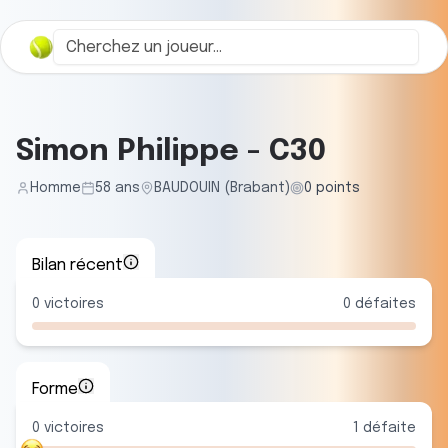
Simon Philippe
-
C30
Homme
58
ans
BAUDOUIN (Brabant)
0
points
Bilan récent
0
victoires
0
défaites
Forme
0
victoire
s
1
défaite