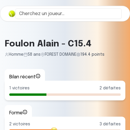
Foulon Alain
-
C15.4
Homme
58
ans
FOREST DOMAINE
194.4
points
Bilan récent
1
victoires
2
défaites
Forme
2
victoire
s
3
défaite
s