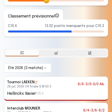
Classement prévisionnel
C15.4
13.32 points manquants pour C15.3
Été 2026
(
3
match
s
)
Tournoi LAEKEN
6/4-3/0-0/0 Ab.
26 juil. 2026
·
1/4 finale
·
S M 50 3
Hellinckx Xavier
C15.3
Interclub
MOUNIER
6/4-3/6-6/2