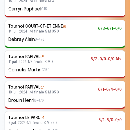
15 juil. 2024
·
1/8 finale
·
S M 3
Carryn Raphaël
C15
Tournoi COURT-ST-ETIENNE
6/3-6/1-0/0
14 juil. 2024
·
1/4 finale
·
S M 35 3
Debray Alain
B+4/6
Tournoi PARIVAL
6/2-0/0-0/0 Ab.
11 juil. 2024
·
1/8 finale
·
S M 3
Cornelis Martin
C15.1
Tournoi PARIVAL
6/1-6/4-0/0
10 juil. 2024
·
1/4 finale
·
S M 35 3
Drouin Henri
B+4/6
Tournoi LE PARC
6/1-6/0-0/0
6 juil. 2024
·
1/2 finale
·
S M 35 3