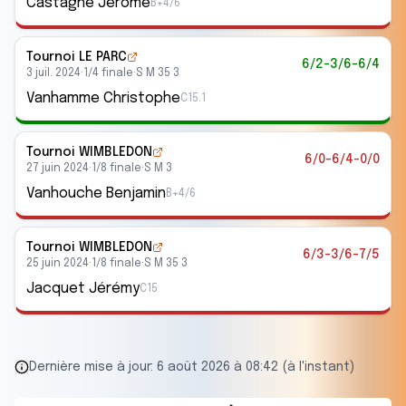
Castagne Jérôme
B+4/6
Tournoi LE PARC
6/2-3/6-6/4
3 juil. 2024
·
1/4 finale
·
S M 35 3
Vanhamme Christophe
C15.1
Tournoi WIMBLEDON
6/0-6/4-0/0
27 juin 2024
·
1/8 finale
·
S M 3
Vanhouche Benjamin
B+4/6
Tournoi WIMBLEDON
6/3-3/6-7/5
25 juin 2024
·
1/8 finale
·
S M 35 3
Jacquet Jérémy
C15
Dernière mise à jour:
6 août 2026 à 08:42 (à l'instant)