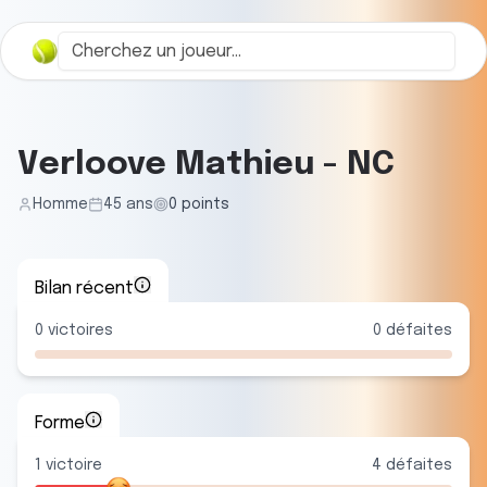
Verloove Mathieu
-
NC
Homme
45
ans
0
points
Bilan récent
0
victoires
0
défaites
Forme
1
victoire
4
défaite
s