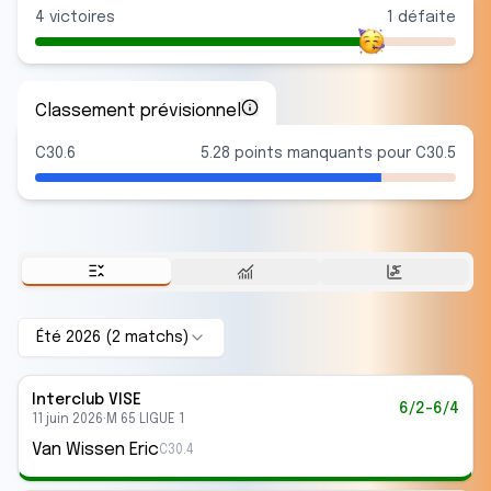
4
victoire
s
1
défaite
Classement prévisionnel
C30.6
5.28 points manquants pour C30.5
Été 2026
(
2
match
s
)
Interclub
VISE
6/2-6/4
11 juin 2026
·
M 65 LIGUE 1
Van Wissen Eric
C30.4