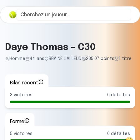
Daye Thomas
-
C30
Homme
44
ans
BRAINE L'ALLEUD
285.07
points
1
titre
Bilan récent
3
victoires
0
défaites
Forme
5
victoire
s
0
défaite
s