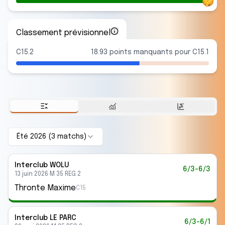
Classement prévisionnel
C15.2
18.93 points manquants pour C15.1
Été 2026
(
3
match
s
)
Interclub
WOLU
6/3-6/3
13 juin 2026
·
M 35 REG 2
Thronte Maxime
C15
Interclub
LE PARC
6/3-6/1