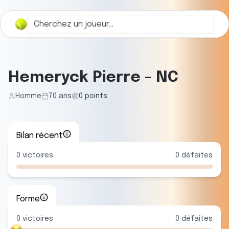
Hemeryck Pierre
-
NC
Homme
70
ans
0
points
Bilan récent
0
victoires
0
défaites
Forme
0
victoire
s
0
défaite
s