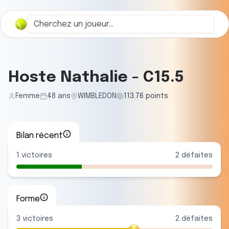
Hoste Nathalie
-
C15.5
Femme
48
ans
WIMBLEDON
113.76
points
Bilan récent
1
victoires
2
défaites
Forme
3
victoire
s
2
défaite
s