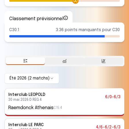
Classement prévisionnel
C30.1
3.36 points manquants pour C30
Été 2026
(
2
match
s
)
Interclub
LEOPOLD
6/0-6/3
30 mai 2026
·
D REG 4
Raemdonck Athenais
C15.4
Interclub
LE PARC
4/6-6/2-6/3