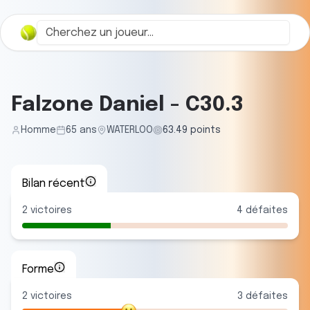
Falzone Daniel
-
C30.3
Homme
65
ans
WATERLOO
63.49
points
Bilan récent
2
victoires
4
défaites
Forme
2
victoire
s
3
défaite
s