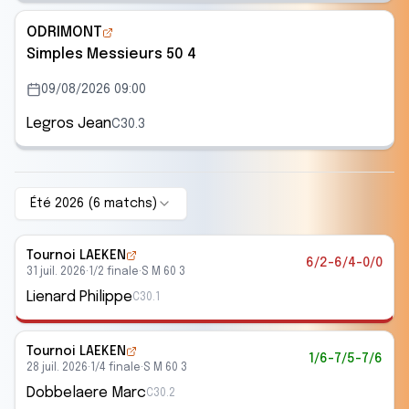
ODRIMONT
Simples Messieurs 50 4
09/08/2026 09:00
Legros Jean
C30.3
Été 2026
(
6
match
s
)
Tournoi LAEKEN
6/2-6/4-0/0
31 juil. 2026
·
1/2 finale
·
S M 60 3
Lienard Philippe
C30.1
Tournoi LAEKEN
1/6-7/5-7/6
28 juil. 2026
·
1/4 finale
·
S M 60 3
Dobbelaere Marc
C30.2