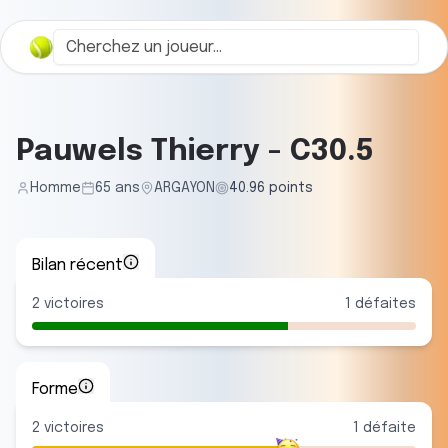
Pauwels Thierry
-
C30.5
Homme
65
ans
ARGAYON
40.96
points
Bilan récent
2
victoires
1
défaites
Forme
2
victoire
s
1
défaite