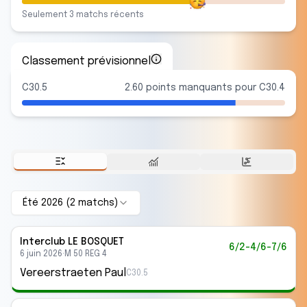
Seulement
3
match
s
récent
s
Classement prévisionnel
C30.5
2.60 points manquants pour C30.4
Été 2026
(
2
match
s
)
Interclub
LE BOSQUET
6/2-4/6-7/6
6 juin 2026
·
M 50 REG 4
Vereerstraeten Paul
C30.5