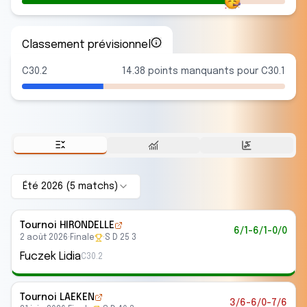
Classement prévisionnel
C30.2
14.38 points manquants pour C30.1
Été 2026
(
5
match
s
)
Tournoi HIRONDELLE
6/1-6/1-0/0
2 août 2026
·
Finale
·
S D 25 3
Fuczek Lidia
C30.2
Tournoi LAEKEN
3/6-6/0-7/6