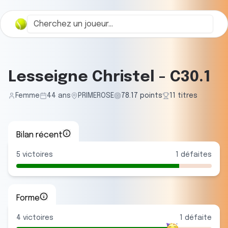
Lesseigne Christel
-
C30.1
Femme
44
ans
PRIMEROSE
78.17
points
11
titre
s
Bilan récent
5
victoires
1
défaites
Forme
4
victoire
s
1
défaite