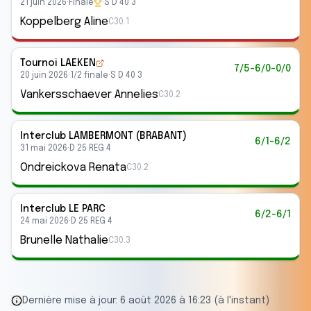
21 juin 2026
·
Finale
·
S D 40 3
Koppelberg Aline
C30.1
Tournoi LAEKEN
7/5-6/0-0/0
20 juin 2026
·
1/2 finale
·
S D 40 3
Vankersschaever Annelies
C30.2
Interclub
LAMBERMONT (BRABANT)
6/1-6/2
31 mai 2026
·
D 25 REG 4
Ondreickova Renata
C30.2
Interclub
LE PARC
6/2-6/1
24 mai 2026
·
D 25 REG 4
Brunelle Nathalie
C30.3
Dernière mise à jour:
6 août 2026 à 16:23 (à l'instant)