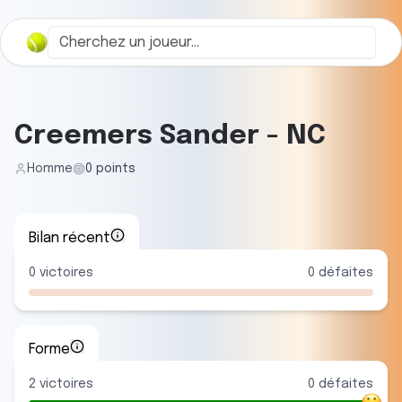
Creemers Sander
-
NC
Homme
0
points
Bilan récent
0
victoires
0
défaites
Forme
2
victoire
s
0
défaite
s