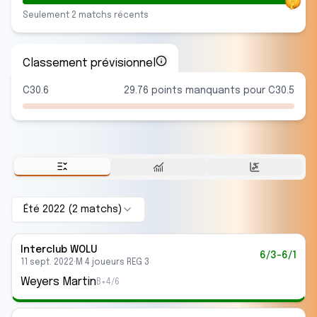
Seulement
2
match
s
récent
s
Classement prévisionnel
C30.6
29.76 points manquants pour C30.5
Été 2022
(
2
match
s
)
Interclub
WOLU
6/3-6/1
11 sept. 2022
·
M 4 joueurs REG 3
Weyers Martin
B+4/6