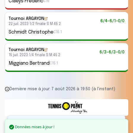
Claeys Frédéric
C15
Tournoi ARGAYON
6/4-6/1-0/0
22 juil. 2023
·
1/2 finale
·
S M 45 2
Schmidt Christophe
C15.1
Tournoi ARGAYON
6/3-6/3-0/0
15 juil. 2023
·
1/4 finale
·
S M 45 2
Miggiano Bertrand
C15.1
Dernière mise à jour:
7 août 2026 à 19:50 (à l'instant)
Données mises à jour !
Données mises à jour !