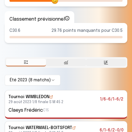
Classement prévisionnel
C30.6
29.76 points manquants pour C30.5
Été 2023
(
8
match
s
)
Tournoi WIMBLEDON
1/6-6/1-6/2
29 août 2023
·
1/8 finale
·
S M 45 2
Claeys Frédéric
C15
Tournoi WATERMAEL-BOITSFORT
6/1-6/2-0/0