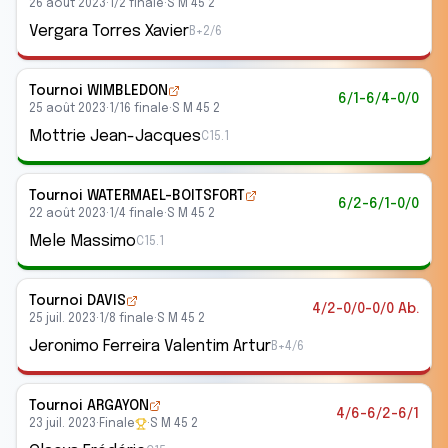
26 août 2023
·
1/2 finale
·
S M 45 2
Vergara Torres Xavier
B+2/6
Tournoi WIMBLEDON
6/1-6/4-0/0
25 août 2023
·
1/16 finale
·
S M 45 2
Mottrie Jean-Jacques
C15.1
Tournoi WATERMAEL-BOITSFORT
6/2-6/1-0/0
22 août 2023
·
1/4 finale
·
S M 45 2
Mele Massimo
C15.1
Tournoi DAVIS
4/2-0/0-0/0 Ab.
25 juil. 2023
·
1/8 finale
·
S M 45 2
Jeronimo Ferreira Valentim Artur
B+4/6
Tournoi ARGAYON
4/6-6/2-6/1
23 juil. 2023
·
Finale
·
S M 45 2