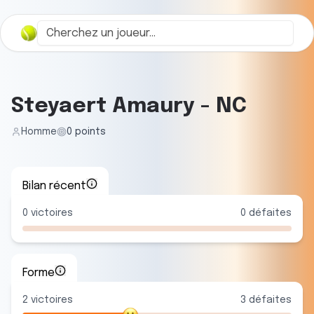
Steyaert Amaury
-
NC
Homme
0
points
Bilan récent
0
victoires
0
défaites
Forme
2
victoire
s
3
défaite
s