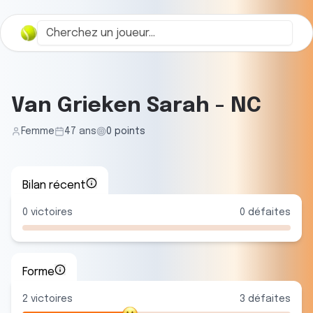
Van Grieken Sarah
-
NC
Femme
47
ans
0
points
Bilan récent
0
victoires
0
défaites
Forme
2
victoire
s
3
défaite
s