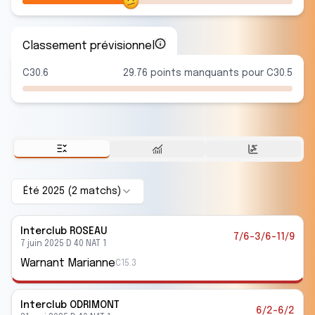
Classement prévisionnel
C30.6
29.76 points manquants pour C30.5
Été 2025
(
2
match
s
)
Interclub
ROSEAU
7/6-3/6-11/9
7 juin 2025
·
D 40 NAT 1
Warnant Marianne
C15.3
Interclub
ODRIMONT
6/2-6/2