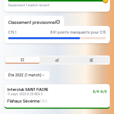
Seulement
1
match
récent
Classement prévisionnel
C15.1
8.61 points manquants pour C15
Été 2022
(
1
match
)
Interclub
SAINT FIACRE
6/4-6/0
11 sept. 2022
·
D 25 REG 3
Flahaux Sévérine
C15.5