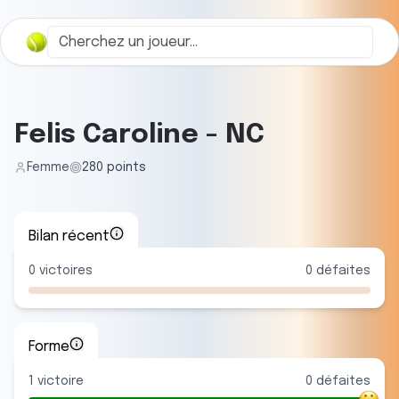
Felis Caroline
-
NC
Femme
280
points
Bilan récent
0
victoires
0
défaites
Forme
1
victoire
0
défaite
s