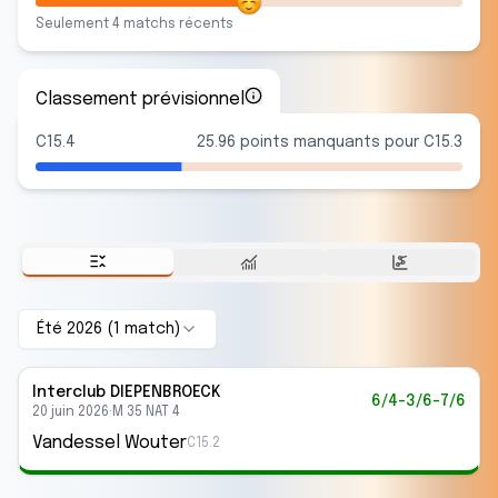
Seulement
4
match
s
récent
s
Classement prévisionnel
C15.4
25.96 points manquants pour C15.3
Été 2026
(
1
match
)
Interclub
DIEPENBROECK
6/4-3/6-7/6
20 juin 2026
·
M 35 NAT 4
Vandessel Wouter
C15.2