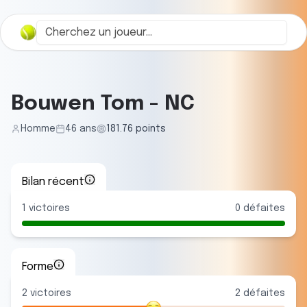
Bouwen Tom
-
NC
Homme
46
ans
181.76
points
Bilan récent
1
victoires
0
défaites
Forme
2
victoire
s
2
défaite
s