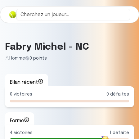
Fabry Michel
-
NC
Homme
0
points
Bilan récent
0
victoires
0
défaites
Forme
4
victoire
s
1
défaite