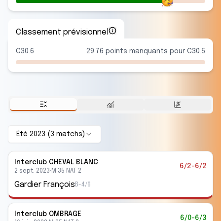
Classement prévisionnel
C30.6
29.76 points manquants pour C30.5
Été 2023
(
3
match
s
)
Interclub
CHEVAL BLANC
6/2-6/2
2 sept. 2023
·
M 35 NAT 2
Gardier François
B-4/6
Interclub
OMBRAGE
6/0-6/3